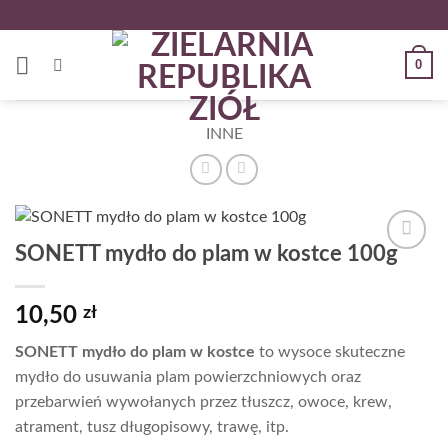
Przewiń
do
zawartości
0
INNE
SONETT mydło do plam w kostce 100g
Dodaj
do
listy
10,50
zł
życzeń
SONETT mydło do plam w kostce
to wysoce skuteczne
mydło do usuwania plam powierzchniowych oraz
przebarwień wywołanych przez tłuszcz, owoce, krew,
atrament, tusz długopisowy, trawę, itp.