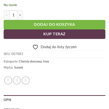
Na stanie
ilość SONETT mydło do plam w kostce 100g
DODAJ DO KOSZYKA
KUP TERAZ
Dodaj do listy życzeń
SKU:
007883
Kategorie:
Chemia domowa
,
Inne
Marka:
Sonett
OPIS