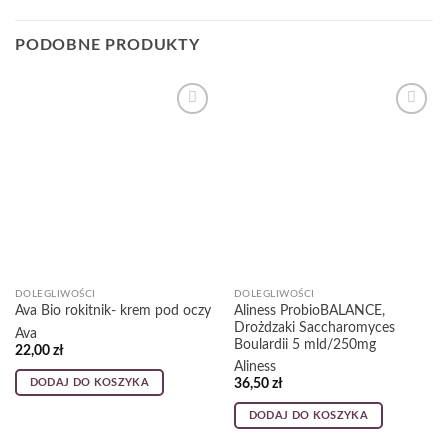
PODOBNE PRODUKTY
Dodaj
Dodaj
do
do
listy
listy
życzeń
życzeń
DOLEGLIWOŚCI
DOLEGLIWOŚCI
Aliness ProbioBALANCE,
Ava Bio rokitnik- krem pod oczy
Drożdzaki Saccharomyces
Ava
Boulardii 5 mld/250mg
22,00
zł
Aliness
DODAJ DO KOSZYKA
36,50
zł
DODAJ DO KOSZYKA