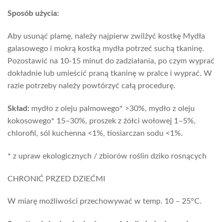
Sposób użycia:
Aby usunąć plamę, należy najpierw zwilżyć kostkę Mydła
galasowego i mokrą kostką mydła potrzeć suchą tkaninę.
Pozostawić na 10-15 minut do zadziałania, po czym wyprać
dokładnie lub umieścić praną tkaninę w pralce i wyprać. W
razie potrzeby należy powtórzyć całą procedurę.
Skład:
mydło z oleju palmowego* >30%, mydło z oleju
kokosowego* 15–30%, proszek z żółci wołowej 1–5%,
chlorofil, sól kuchenna <1%, tiosiarczan sodu <1%.
* z upraw ekologicznych / zbiorów roślin dziko rosnących
CHRONIĆ PRZED DZIEĆMI
W miarę możliwości przechowywać w temp. 10 – 25°C.